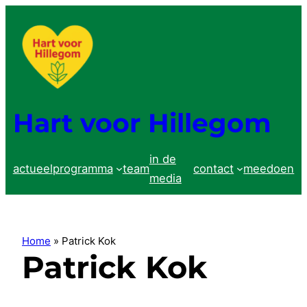
Ga
naar
de
inhoud
Hart voor Hillegom
in de
actueel
programma
team
contact
meedoen
media
Home
»
Patrick Kok
Patrick Kok