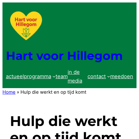
Ga
naar
de
inhoud
Hart voor Hillegom
in de
actueel
programma
team
contact
meedoen
media
Home
»
Hulp die werkt en op tijd komt
Hulp die werkt
en op tijd komt