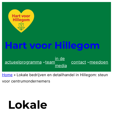
Ga
naar
de
inhoud
Hart voor Hillegom
in de
actueel
programma
team
contact
meedoen
media
Home
»
Lokale bedrijven en detailhandel in Hillegom: steun
voor centrumondernemers
Lokale